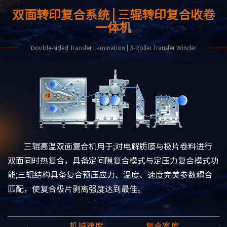
双面转印复合系统 | 三辊转印复合收卷
一体机
Double-sided Transfer Lamination | 3-Roller Transfer Winder
三辊高温双面复合机用于;对电解质膜与极片卷料进行
双面同时热复合，具备定间隙复合模式与定压力复合模式功
能;三辊结构具备复合预压应力、温度、速度完美参数耦合
匹配，使复合极片剥离强度达到最佳。
机械速度
复合宽度
设