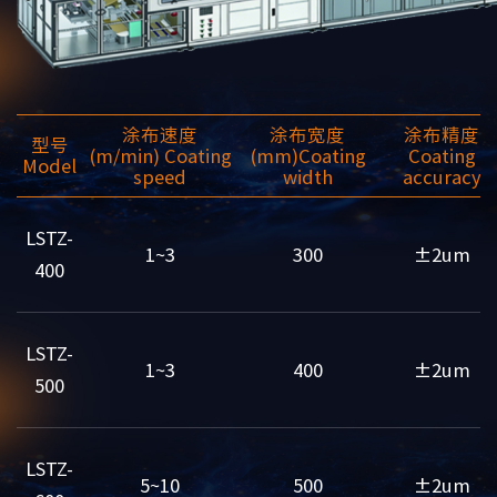
涂布速度
涂布宽度
涂布精度
型号
(m/min)
Coating
(mm)
Coating
Coating
Model
speed
width
accuracy
LSTZ-
1~3
300
±2um
400
LSTZ-
1~3
400
±2um
500
LSTZ-
5~10
500
±2um