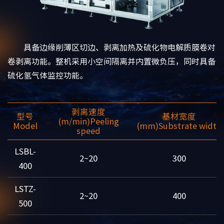
具备边缘削薄区切边、剥离加热及硫化物电解质膜卷对
卷剥离功能。整机采用小空间隔离并内置微负压，同时具备
硫化氢气体监控功能。
剥离速度
型号
基材宽度
(m/min)
Peeling
Model
(mm)
Substrate width
speed
LSBL-
2~20
300
400
LSTZ-
2~20
400
500