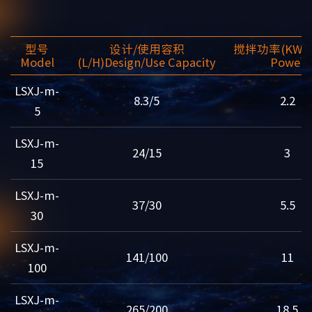
型号
设计/使用容积
搅拌功率(KW)
Model
(L/H)
Design/Use Capacity
Power
LSXJ-m-
8.3/5
2.2
5
LSXJ-m-
24/15
3
15
LSXJ-m-
37/30
5.5
30
LSXJ-m-
141/100
11
100
LSXJ-m-
265/200
18.5