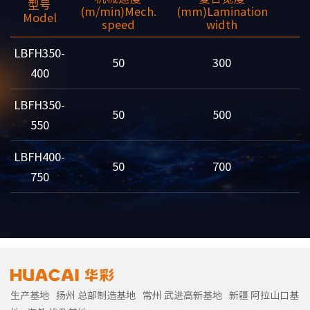
型号
(m/min)
Mech.
(mm)
Lamination
(
Model
speed
width
LBFH350-
50
300
400
LBFH350-
50
500
550
LBFH400-
50
700
750
生产基地
扬州 总部制造基地
常州 武进高新基地
新疆 阿拉山口基