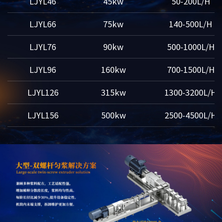
LJYL46
45kw
50-200L/H
LJYL66
75kw
140-500L/H
LJYL76
90kw
500-1000L/H
LJYL96
160kw
700-1500L/H
LJYL126
315kw
1300-3200L/H
LJYL156
500kw
2500-4500L/H