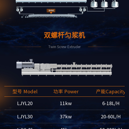
双螺杆匀浆机
Twin Screw Extruder
型号 Model
功率 Power
产能Capacity
LJYL20
11kw
6-18L/H
LJYL30
37kw
20-60L/H